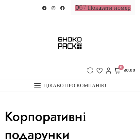
Перейти
0
6
7
Показати номер
до
вмісту
0
₴0.00
ЦІКАВО ПРО КОМПАНІЮ
Корпоративні
подарунки