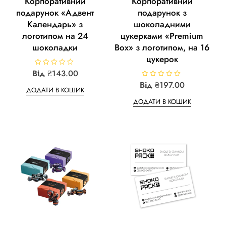
Корпоративний
Корпоративний
page
подарунок «Адвент
подарунок з
Календарь» з
шоколадними
логотипом на 24
цукерками «Premium
шоколадки
Box» з логотипом, на 16
цукерок
Від
R
₴
143.00
a
Від
R
₴
197.00
t
ДОДАТИ В КОШИК
a
e
This
t
d
ДОДАТИ В КОШИК
e
0
product
d
o
0
u
has
o
t
u
o
multiple
t
f
o
5
variants.
f
5
The
options
may
be
chosen
on
the