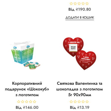
o
u
Від
R
₴
190.80
t
a
o
t
f
ДОДАТИ В КОШИК
e
5
d
0
o
u
t
o
f
5
Корпоративний
Святкова Валентинка та
подарунок «Шококуб»
шоколадка з логотипом
з логотипом
5г 90х90мм
Від
R
₴
146.00
R
Від
₴
13.19
a
a