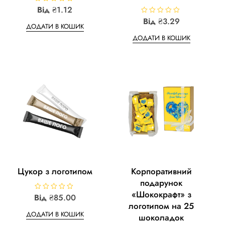
R
Від
₴
1.12
a
R
Від
₴
3.29
t
ДОДАТИ В КОШИК
a
e
This
t
d
ДОДАТИ В КОШИК
e
0
product
d
o
0
u
has
o
t
u
o
multiple
t
f
o
5
variants.
f
5
The
options
may
be
chosen
on
the
product
Цукор з логотипом
Корпоративний
page
подарунок
«Шококрафт» з
Від
R
₴
85.00
a
логотипом на 25
t
ДОДАТИ В КОШИК
e
шоколадок
d
0